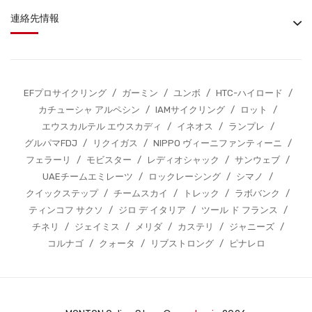
連絡先情報
EFプロサイクリング
/
ガーミン
/
ユンボ
/
HTC-ハイロード
/
カチューシャ アルペシン
/
IAMサイクリング
/
ロット
/
エウスカルテル エウスカディ
/
イネオス
/
ランプレ
/
グルパマFDJ
/
リクイガス
/
NIPPO ヴィーニファンティーニ
/
フェラーリ
/
モビスター
/
レディオシャック
/
サンウェブ
/
UAEチームエミレーツ
/
ロックレーシング
/
シマノ
/
クイックステップ
/
チームスカイ
/
トレック
/
ラボバンク
/
ティンコフ サクソ
/
ジロ デ イタリア
/
ツール ド フランス
/
チネリ
/
ジェイミス
/
メリダ
/
カステリ
/
ジャニーズ
/
コルナゴ
/
クォータ
/
リブストロング
/
ピナレロ