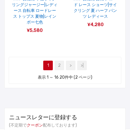
リングジャージー|レディ
ド レース ショーツ|サイ
ース 自転車 ロードレー
クリング 夏 ハーフ パン
ス トップス 夏物|レイン
ツ レディース
ボー七色
¥4,280
¥5,580
1
2
>
>|
表示 1 ～ 16 20件中 (2 ページ)
ニュースレターに登録する
(不定期で
クーポン
配布しております)