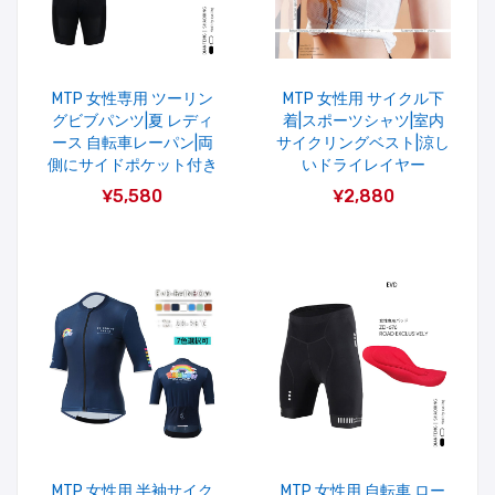
MTP 女性専用 ツーリン
MTP 女性用 サイクル下
グビブパンツ|夏 レディ
着|スポーツシャツ|室内
ース 自転車レーパン|両
サイクリングベスト|涼し
側にサイドポケット付き
いドライレイヤー
¥5,580
¥2,880
MTP 女性用 半袖サイク
MTP 女性用 自転車 ロー