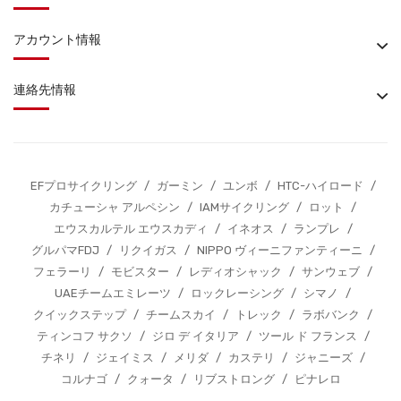
アカウント情報
連絡先情報
EFプロサイクリング
/
ガーミン
/
ユンボ
/
HTC-ハイロード
/
カチューシャ アルペシン
/
IAMサイクリング
/
ロット
/
エウスカルテル エウスカディ
/
イネオス
/
ランプレ
/
グルパマFDJ
/
リクイガス
/
NIPPO ヴィーニファンティーニ
/
フェラーリ
/
モビスター
/
レディオシャック
/
サンウェブ
/
UAEチームエミレーツ
/
ロックレーシング
/
シマノ
/
クイックステップ
/
チームスカイ
/
トレック
/
ラボバンク
/
ティンコフ サクソ
/
ジロ デ イタリア
/
ツール ド フランス
/
チネリ
/
ジェイミス
/
メリダ
/
カステリ
/
ジャニーズ
/
コルナゴ
/
クォータ
/
リブストロング
/
ピナレロ