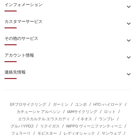
インフォメーション
カスタマーサービス
その他のサービス
アカウント情報
連絡先情報
EFプロサイクリング
/
ガーミン
/
ユンボ
/
HTC-ハイロード
/
カチューシャ アルペシン
/
IAMサイクリング
/
ロット
/
エウスカルテル エウスカディ
/
イネオス
/
ランプレ
/
グルパマFDJ
/
リクイガス
/
NIPPO ヴィーニファンティーニ
/
フェラーリ
/
モビスター
/
レディオシャック
/
サンウェブ
/