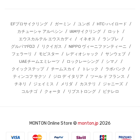
EFプロサイクリング
/
ガーミン
/
ユンボ
/
HTC-ハイロード
/
カチューシャ アルペシン
/
IAMサイクリング
/
ロット
/
エウスカルテル エウスカディ
/
イネオス
/
ランプレ
/
グルパマFDJ
/
リクイガス
/
NIPPO ヴィーニファンティーニ
/
フェラーリ
/
モビスター
/
レディオシャック
/
サンウェブ
/
UAEチームエミレーツ
/
ロックレーシング
/
シマノ
/
クイックステップ
/
チームスカイ
/
トレック
/
ラボバンク
/
ティンコフ サクソ
/
ジロ デ イタリア
/
ツール ド フランス
/
チネリ
/
ジェイミス
/
メリダ
/
カステリ
/
ジャニーズ
/
コルナゴ
/
クォータ
/
リブストロング
/
ピナレロ
MONTON Online Store ©
monton.jp
2026