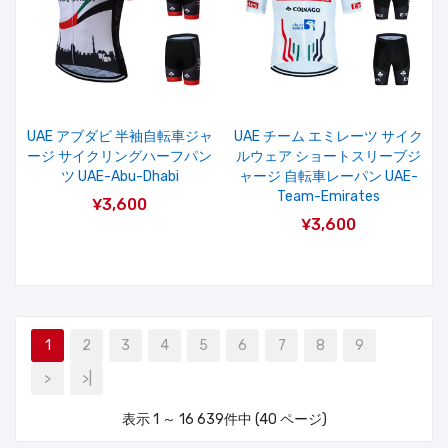
UAE アブダビ 半袖自転車ジャ
UAE チーム エミレーツ サイク
ージ サイクリングハーフパン
ルウェア ショートスリーブジ
ツ UAE-Abu-Dhabi
ャージ 自転車レーパン UAE-
Team-Emirates
¥3,600
¥3,600
1
2
3
4
5
6
7
8
9
>
>|
表示 1 ～ 16 639件中 (40 ページ)