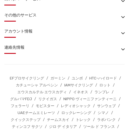
その他のサービス
アカウント情報
連絡先情報
EFプロサイクリング
/
ガーミン
/
ユンボ
/
HTC-ハイロード
/
カチューシャ アルペシン
/
IAMサイクリング
/
ロット
/
エウスカルテル エウスカディ
/
イネオス
/
ランプレ
/
グルパマFDJ
/
リクイガス
/
NIPPO ヴィーニファンティーニ
/
フェラーリ
/
モビスター
/
レディオシャック
/
サンウェブ
/
UAEチームエミレーツ
/
ロックレーシング
/
シマノ
/
クイックステップ
/
チームスカイ
/
トレック
/
ラボバンク
/
ティンコフ サクソ
/
ジロ デ イタリア
/
ツール ド フランス
/