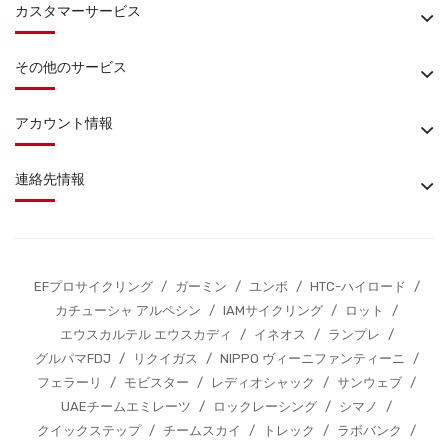
カスタマーサービス
その他のサービス
アカウント情報
連絡先情報
EFプロサイクリング
/
ガーミン
/
ユンボ
/
HTC-ハイロード
/
カチューシャ アルペシン
/
IAMサイクリング
/
ロット
/
エウスカルテル エウスカディ
/
イネオス
/
ランプレ
/
グルパマFDJ
/
リクイガス
/
NIPPO ヴィーニファンティーニ
/
フェラーリ
/
モビスター
/
レディオシャック
/
サンウェブ
/
UAEチームエミレーツ
/
ロックレーシング
/
シマノ
/
クイックステップ
/
チームスカイ
/
トレック
/
ラボバンク
/