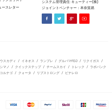
システム管理責任: キューティー(株)
ュースレター
ジョイントベンチャー：本奈貿易
エウスカディ
/
イネオス
/
ランプレ
/
グルパマFDJ
/
リクイガス
/
シマノ
/
クイックステップ
/
チームスカイ
/
トレック
/
ラボバンク
コルナゴ
/
クォータ
/
リブストロング
/
ピナレロ