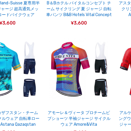
rland-Suisse 夏専用半
B＆Bホテル バイタルコンセプト チ
アスタ
ャージ 超高通気メッ
ーム サイクリング 夏 ジャージ 自転
クリ
ロードバイクウェア
車パンツ B&B Hotels Vital Concept
A
¥3,600
¥3,600
カザフスタン・チーム
アモーレ＆ヴィータ プロチームビ
アルケ
イクルウェア 自転車ロー
ブショーツ 半袖ジャージ サイクル
ングウ
tana Qazaqstan
ウェア Amore&Vita
ジャー