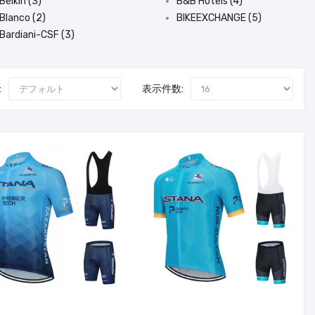
Belkin (3)
B&B Hotels (4)
Blanco (2)
BIKEEXCHANGE (5)
Bardiani-CSF (3)
:
表示件数: