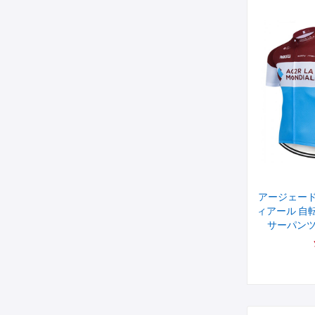
アージェード
ィアール 自
サーパンツ AG