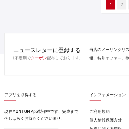
1
2
ニュースレターに登録する
当店のメーリングリ
(不定期で
クーポン
配布しております)
報、特別オファー、
アプリを取得する
インフォメーション
現在
MONTON
App製作中です、完成まで
ご利用規約
今しばらくお待ちくださいませ.
個人情報保護方針
配送に関する情報