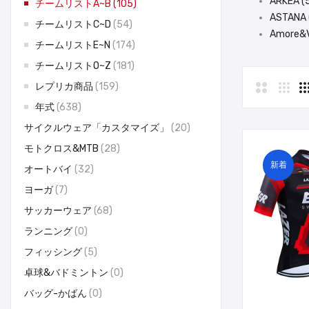
ARKEA (
チームリストA~B
105
ASTANA 
チームリストC~D
54
Amore&V
チームリストE~N
174
チームリストO~Z
181
レプリカ商品
159
年式
638
サイクルウェア「カスタマイズ」
20
モトクロス&MTB
28
新着
オートバイ
32
ヨーガ
7
サッカーウェア
68
ランニング
0
フィッシング
5
卓球&バドミントン
0
バッグ-かばん
0