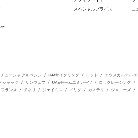
て
スペシャルプライス
ニ
て
いて
カチューシャ アルペシン
/
IAMサイクリング
/
ロット
/
エウスカルテル 
オシャック
/
サンウェブ
/
UAEチームエミレーツ
/
ロックレーシング
/
 フランス
/
チネリ
/
ジェイミス
/
メリダ
/
カステリ
/
ジャニーズ
/