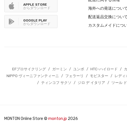
APPLE STORE
からダウンロード
海外への発送につい
配送返品交換につい
GOOGLE PLAY
からダウンロード
カスタムメイドにつ
EFプロサイクリング
/
ガーミン
/
ユンボ
/
HTC-ハイロード
/
NIPPO ヴィーニファンティーニ
/
フェラーリ
/
モビスター
/
レディ
/
ティンコフ サクソ
/
ジロ デ イタリア
/
ツール ド
MONTON Online Store ©
monton.jp
2026