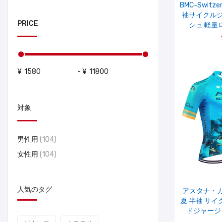
BMC-Switze
袖サイクルジ
PRICE
シュ 軽量
¥
-
¥
対象
男性用
(104)
女性用
(104)
人気のタグ
アスタナ・
夏 半袖 サ
ドジャージ As