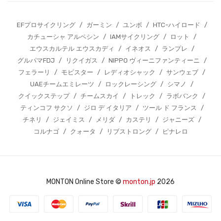
EFプロサイクリング
/
ガーミン
/
ユンボ
/
HTC-ハイロード
/
カチューシャ アルペシン
/
IAMサイクリング
/
ロット
/
エウスカルテル エウスカディ
/
イネオス
/
ランプレ
/
グルパマFDJ
/
リクイガス
/
NIPPO ヴィーニファンティーニ
/
フェラーリ
/
モビスター
/
レディオシャック
/
サンウェブ
/
UAEチームエミレーツ
/
ロックレーシング
/
シマノ
/
クイックステップ
/
チームスカイ
/
トレック
/
ラボバンク
/
ティンコフ サクソ
/
ジロ デ イタリア
/
ツール ド フランス
/
チネリ
/
ジェイミス
/
メリダ
/
カステリ
/
ジャニーズ
/
コルナゴ
/
クォータ
/
リブストロング
/
ピナレロ
MONTON Online Store ©
monton.jp
2026