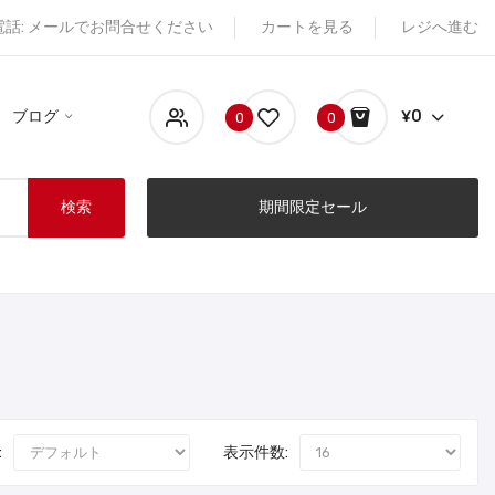
電話: メールでお問合せください
カートを見る
レジへ進む
ブログ
¥0
0
0
検索
期間限定セール
:
表示件数: