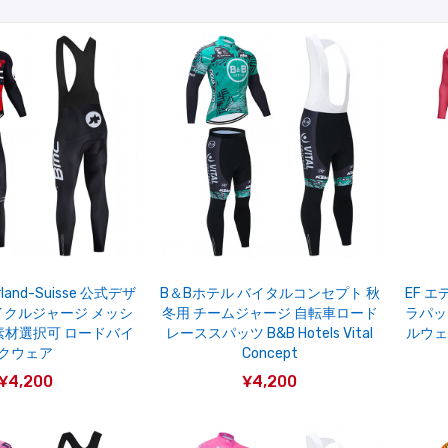
rland-Suisse 公式デザ
B＆Bホテル バイタルコンセプト 秋
EF 
イクルジャージ メッシ
冬用 チームジャージ 自転車ロード
ラパッ
2素材選択可 ロードバイ
レーススパッツ B&B Hotels Vital
ルウェ
クウェア
Concept
¥4,200
¥4,200