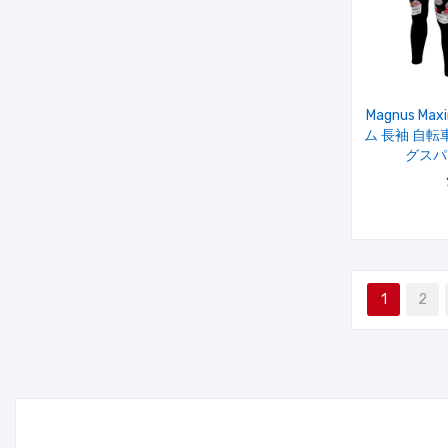
Magnus Ma
ム 長袖 自
グスパ
1
2