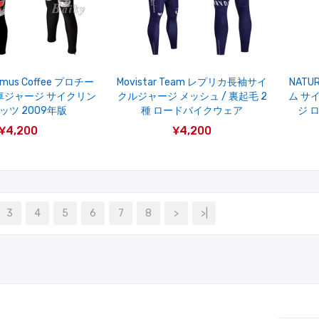
ximus Coffee プロチー
Movistar Team レプリカ長袖サイ
NATU
転車ジャージ サイクリン
クルジャージ メッシュ / 裏起毛 2
ム サ
ッツ 2009年版
種 ロードバイクウェア
ジ 
¥4,200
¥4,200
3
4
5
6
7
8
>
>|