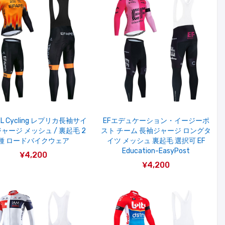
EL Cycling レプリカ長袖サイ
EFエデュケーション・イージーポ
ャージ メッシュ / 裏起毛 2
スト チーム 長袖ジャージ ロングタ
種 ロードバイクウェア
イツ メッシュ 裏起毛 選択可 EF
Education-EasyPost
¥4,200
¥4,200