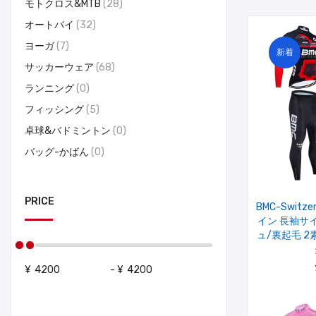
モトクロス&MTB
28
オートバイ
32
ヨーガ
7
新着
サッカーウェア
68
ランニング
0
フィッシング
5
卓球&バドミントン
0
バッグ-かばん
0
PRICE
BMC-Switze
イン 長袖サ
ュ/裏起毛 
¥
-
¥