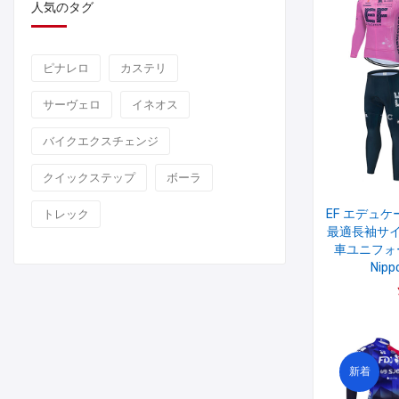
人気のタグ
ピナレロ
カステリ
サーヴェロ
イネオス
バイクエクスチェンジ
クイックステップ
ボーラ
EF エデュケ
トレック
最適長袖サイ
車ユニフォーム
Nip
新着