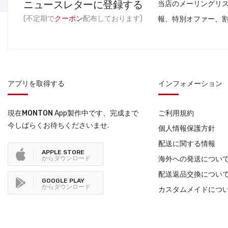
ニュースレターに登録する
当店のメーリングリ
(不定期で
クーポン
配布しております)
報、特別オファー、
アプリを取得する
インフォメーション
現在
MONTON
App製作中です、完成まで
ご利用規約
今しばらくお待ちくださいませ.
個人情報保護方針
配送に関する情報
APPLE STORE
からダウンロード
海外への発送につい
配送返品交換につい
GOOGLE PLAY
からダウンロード
カスタムメイドにつ