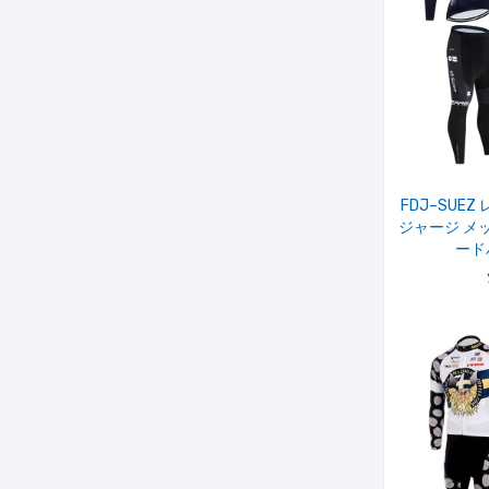
FDJ–SUE
ジャージ メッシ
ード