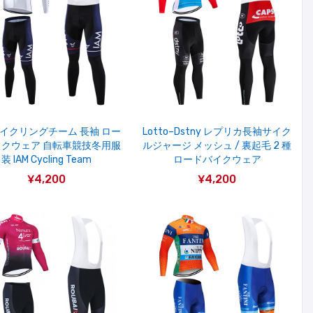
 サイクリングチーム 長袖 ロー
Lotto–Dstny レプリカ長袖サイク
クウェア 自転車競技冬用服
ルジャージ メッシュ / 裏起毛 2 種
装 IAM Cycling Team
ロードバイクウェア
¥4,200
¥4,200