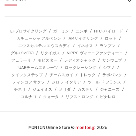
EFプロサイクリング
/
ガーミン
/
ユンボ
/
HTC-ハイロード
/
カチューシャ アルペシン
/
IAMサイクリング
/
ロット
/
エウスカルテル エウスカディ
/
イネオス
/
ランプレ
/
グルパマFDJ
/
リクイガス
/
NIPPO ヴィーニファンティーニ
/
フェラーリ
/
モビスター
/
レディオシャック
/
サンウェブ
/
UAEチームエミレーツ
/
ロックレーシング
/
シマノ
/
クイックステップ
/
チームスカイ
/
トレック
/
ラボバンク
/
ティンコフ サクソ
/
ジロ デ イタリア
/
ツール ド フランス
/
チネリ
/
ジェイミス
/
メリダ
/
カステリ
/
ジャニーズ
/
コルナゴ
/
クォータ
/
リブストロング
/
ピナレロ
MONTON Online Store ©
monton.jp
2026