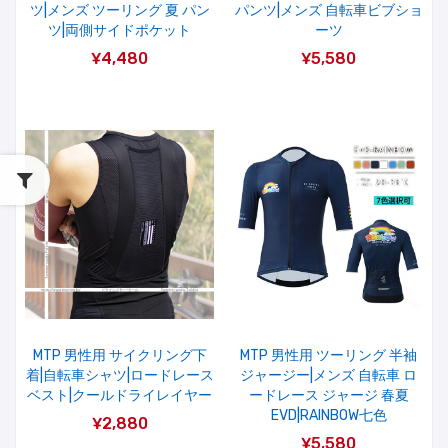
ツ|メンズ ツーリング 夏 パン
パンツ|メンズ 自転車ビブショ
ツ|両側サイドポケット
ーツ
¥4,480
¥5,580
MTP 男性用 サイクリング下
MTP 男性用 ツーリング 半袖
着|自転車シャツ|ロードレース
ジャージー|メンズ 自転車 ロ
ベスト|クールドライレイヤー
ードレース ジャージ 春夏
EVD|RAINBOW七色
¥2,880
¥5,580