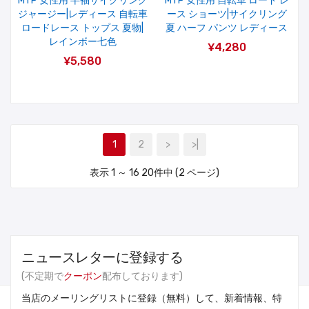
MTP 女性用 半袖サイクリング
MTP 女性用 自転車 ロード レ
ジャージー|レディース 自転車
ース ショーツ|サイクリング
ロードレース トップス 夏物|
夏 ハーフ パンツ レディース
レインボー七色
¥4,280
¥5,580
1
2
>
>|
表示 1 ～ 16 20件中 (2 ページ)
ニュースレターに登録する
(不定期で
クーポン
配布しております)
当店のメーリングリストに登録（無料）して、新着情報、特