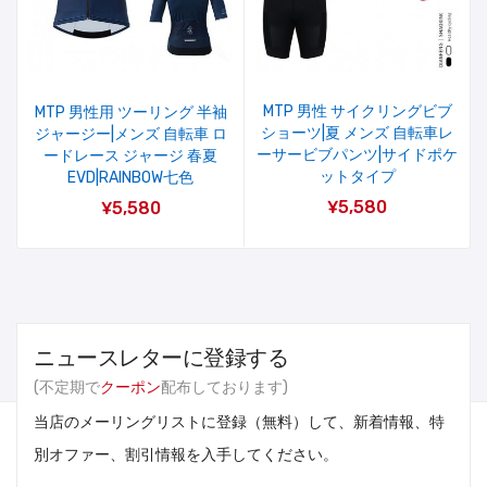
MTP 男性 サイクリングビブ
MTP 男性用 ツーリング 半袖
ショーツ|夏 メンズ 自転車レ
ジャージー|メンズ 自転車 ロ
ーサービブパンツ|サイドポケ
ードレース ジャージ 春夏
ットタイプ
EVD|RAINBOW七色
¥5,580
¥5,580
ニュースレターに登録する
(不定期で
クーポン
配布しております)
当店のメーリングリストに登録（無料）して、新着情報、特
別オファー、割引情報を入手してください。