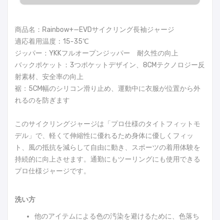
商品名：Rainbow+—EVDサイクリング長袖ジャージ
適応着用温度：15-35℃
ジッパー：YKKフルオープンジッパー 耐久性の向上
バックポケット：3つポケットデザイン、8CMテクノロジー反
射素材、安全率の向上
裾：5CM幅のシリコン滑り止め、運動中に衣服が位置から外
れるのを防ぎます
このサイクリングジャージは「プロ仕様のタイトフィットモ
デル」で、軽くて伸縮性に優れるため身体に優しくフィッ
ト、風の抵抗を減らして自由に動き、スポーツの着用体験を
持続的に向上させます。通勤にもツーリングにも使用できる
プロ仕様ジャージです。
洗い方
他のアイテムによる色の汚染を避けるために、色落ち