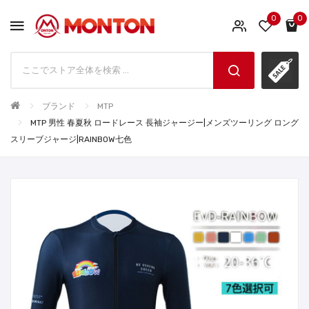
0
0
ブランド
MTP
MTP 男性 春夏秋 ロードレース 長袖ジャージー|メンズツーリング ロング
スリーブジャージ|RAINBOW七色