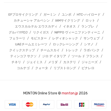
EFプロサイクリング
/
ガーミン
/
ユンボ
/
HTC-ハイロード
/
カチューシャ アルペシン
/
IAMサイクリング
/
ロット
/
エウスカルテル エウスカディ
/
イネオス
/
ランプレ
/
グルパマFDJ
/
リクイガス
/
NIPPO ヴィーニファンティーニ
/
フェラーリ
/
モビスター
/
レディオシャック
/
サンウェブ
/
UAEチームエミレーツ
/
ロックレーシング
/
シマノ
/
クイックステップ
/
チームスカイ
/
トレック
/
ラボバンク
/
ティンコフ サクソ
/
ジロ デ イタリア
/
ツール ド フランス
/
チネリ
/
ジェイミス
/
メリダ
/
カステリ
/
ジャニーズ
/
コルナゴ
/
クォータ
/
リブストロング
/
ピナレロ
MONTON Online Store ©
monton.jp
2026