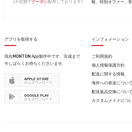
(不定期で
クーポン
配布しております)
報、特別オファー、
アプリを取得する
インフォメーション
現在
MONTON
App製作中です、完成まで
ご利用規約
今しばらくお待ちくださいませ.
個人情報保護方針
配送に関する情報
APPLE STORE
からダウンロード
海外への発送につい
配送返品交換につい
GOOGLE PLAY
からダウンロード
カスタムメイドにつ