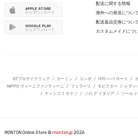
配送に関する情報
APPLE STORE
からダウンロード
海外への発送につい
配送返品交換につい
GOOGLE PLAY
からダウンロード
カスタムメイドにつ
EFプロサイクリング
/
ガーミン
/
ユンボ
/
HTC-ハイロード
/
NIPPO ヴィーニファンティーニ
/
フェラーリ
/
モビスター
/
レディ
/
ティンコフ サクソ
/
ジロ デ イタリア
/
ツール ド
MONTON Online Store ©
monton.jp
2026