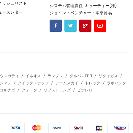
イッシュリスト
システム管理責任: キューティー(株)
ュースレター
ジョイントベンチャー：本奈貿易
エウスカディ
/
イネオス
/
ランプレ
/
グルパマFDJ
/
リクイガス
/
シマノ
/
クイックステップ
/
チームスカイ
/
トレック
/
ラボバンク
コルナゴ
/
クォータ
/
リブストロング
/
ピナレロ