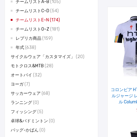
チームリストA~B
105
チームリストC~D
54
チームリストE~N
174
チームリストO~Z
181
レプリカ商品
159
年式
638
サイクルウェア「カスタマイズ」
20
モトクロス&MTB
28
オートバイ
32
ヨーガ
7
コロンビア H
サッカーウェア
68
ルジャージ 
ル Columb
ランニング
0
フィッシング
5
卓球&バドミントン
0
バッグ-かばん
0