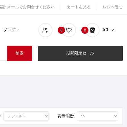
電話: メールでお問合せください
カートを見る
レジへ進む
ブログ
¥0
0
0
検索
期間限定セール
:
表示件数: