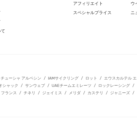
アフィリエイト
ウ
て
スペシャルプライス
ニ
て
いて
カチューシャ アルペシン
/
IAMサイクリング
/
ロット
/
エウスカルテル 
オシャック
/
サンウェブ
/
UAEチームエミレーツ
/
ロックレーシング
/
 フランス
/
チネリ
/
ジェイミス
/
メリダ
/
カステリ
/
ジャニーズ
/