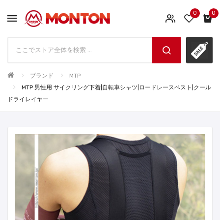
0
0
ブランド
MTP
MTP 男性用 サイクリング下着|自転車シャツ|ロードレースベスト|クール
ドライレイヤー