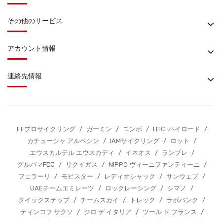
その他のサービス
アカウント情報
連絡先情報
EFプロサイクリング
/
ガーミン
/
ユンボ
/
HTC-ハイロード
/
カチューシャ アルペシン
/
IAMサイクリング
/
ロット
/
エウスカルテル エウスカディ
/
イネオス
/
ランプレ
/
グルパマFDJ
/
リクイガス
/
NIPPO ヴィーニファンティーニ
/
フェラーリ
/
モビスター
/
レディオシャック
/
サンウェブ
/
UAEチームエミレーツ
/
ロックレーシング
/
シマノ
/
クイックステップ
/
チームスカイ
/
トレック
/
ラボバンク
/
ティンコフ サクソ
/
ジロ デ イタリア
/
ツール ド フランス
/