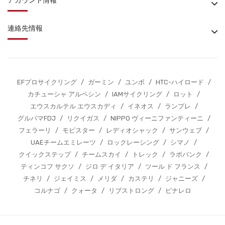
アカウント情報
連絡先情報
EFプロサイクリング
/
ガーミン
/
ユンボ
/
HTC-ハイロード
/
カチューシャ アルペシン
/
IAMサイクリング
/
ロット
/
エウスカルテル エウスカディ
/
イネオス
/
ランプレ
/
グルパマFDJ
/
リクイガス
/
NIPPO ヴィーニファンティーニ
/
フェラーリ
/
モビスター
/
レディオシャック
/
サンウェブ
/
UAEチームエミレーツ
/
ロックレーシング
/
シマノ
/
クイックステップ
/
チームスカイ
/
トレック
/
ラボバンク
/
ティンコフ サクソ
/
ジロ デ イタリア
/
ツール ド フランス
/
チネリ
/
ジェイミス
/
メリダ
/
カステリ
/
ジャニーズ
/
コルナゴ
/
クォータ
/
リブストロング
/
ピナレロ