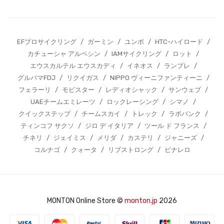
EFプロサイクリング
/
ガーミン
/
ユンボ
/
HTC-ハイロード
/
カチューシャ アルペシン
/
IAMサイクリング
/
ロット
/
エウスカルテル エウスカディ
/
イネオス
/
ランプレ
/
グルパマFDJ
/
リクイガス
/
NIPPO ヴィーニファンティーニ
/
フェラーリ
/
モビスター
/
レディオシャック
/
サンウェブ
/
UAEチームエミレーツ
/
ロックレーシング
/
シマノ
/
クイックステップ
/
チームスカイ
/
トレック
/
ラボバンク
/
ティンコフ サクソ
/
ジロ デ イタリア
/
ツール ド フランス
/
チネリ
/
ジェイミス
/
メリダ
/
カステリ
/
ジャニーズ
/
コルナゴ
/
クォータ
/
リブストロング
/
ピナレロ
MONTON Online Store ©
monton.jp
2026