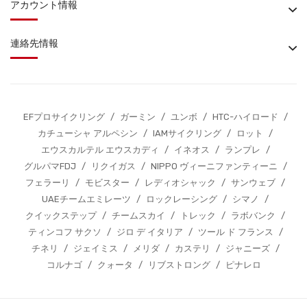
アカウント情報
連絡先情報
EFプロサイクリング
/
ガーミン
/
ユンボ
/
HTC-ハイロード
/
カチューシャ アルペシン
/
IAMサイクリング
/
ロット
/
エウスカルテル エウスカディ
/
イネオス
/
ランプレ
/
グルパマFDJ
/
リクイガス
/
NIPPO ヴィーニファンティーニ
/
フェラーリ
/
モビスター
/
レディオシャック
/
サンウェブ
/
UAEチームエミレーツ
/
ロックレーシング
/
シマノ
/
クイックステップ
/
チームスカイ
/
トレック
/
ラボバンク
/
ティンコフ サクソ
/
ジロ デ イタリア
/
ツール ド フランス
/
チネリ
/
ジェイミス
/
メリダ
/
カステリ
/
ジャニーズ
/
コルナゴ
/
クォータ
/
リブストロング
/
ピナレロ