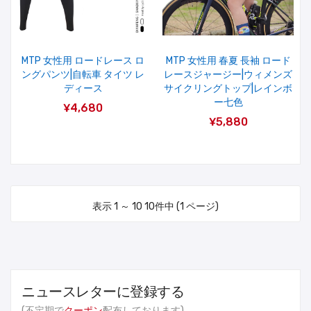
MTP 女性用 ロードレース ロ
MTP 女性用 春夏 長袖 ロード
ングパンツ|自転車 タイツ レ
レースジャージー|ウィメンズ
ディース
サイクリングトップ|レインボ
ー七色
¥4,680
¥5,880
表示 1 ～ 10 10件中 (1 ページ)
ニュースレターに登録する
(不定期で
クーポン
配布しております)