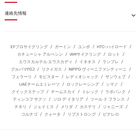
連絡先情報
EFプロサイクリング
/
ガーミン
/
ユンボ
/
HTC-ハイロード
/
カチューシャ アルペシン
/
IAMサイクリング
/
ロット
/
エウスカルテル エウスカディ
/
イネオス
/
ランプレ
/
グルパマFDJ
/
リクイガス
/
NIPPO ヴィーニファンティーニ
/
フェラーリ
/
モビスター
/
レディオシャック
/
サンウェブ
/
UAEチームエミレーツ
/
ロックレーシング
/
シマノ
/
クイックステップ
/
チームスカイ
/
トレック
/
ラボバンク
/
ティンコフ サクソ
/
ジロ デ イタリア
/
ツール ド フランス
/
チネリ
/
ジェイミス
/
メリダ
/
カステリ
/
ジャニーズ
/
コルナゴ
/
クォータ
/
リブストロング
/
ピナレロ