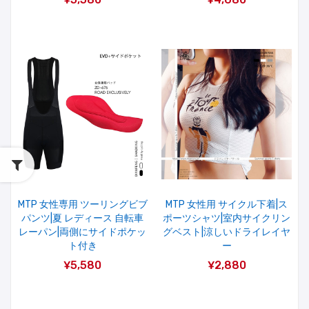
MTP 女性専用 ツーリングビブ
MTP 女性用 サイクル下着|ス
パンツ|夏 レディース 自転車
ポーツシャツ|室内サイクリン
レーパン|両側にサイドポケッ
グベスト|涼しいドライレイヤ
ト付き
ー
¥5,580
¥2,880