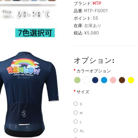
ブランド:
MTP
品番:
MTP-FS001
ポイント:
55
在庫:
在庫あり
税込:
¥5,580
オプション:
カラーオプション
サイズ
S
M
L
XL