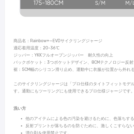
商品名：Rainbow+—EVDサイクリングジャージ
適応着用温度：20-36℃
ジッパー：YKKフルオープンジッパー 耐久性の向上
バックポケット：3つポケットデザイン、8CMテクノロジー反
裾：5CM幅のシリコン滑り止め、運動中に衣服が位置から外れ
このサイクリングジャージは「プロ仕様のタイトフィットモデ
す。通勤にもツーリングにも使用できるプロ仕様ジャージです
洗い方
他のアイテムによる色の汚染を避けるために、色落ちす
反射プリントが落ちるのを防ぐために、激しくこすらな
漂白剤を使用禁止です。