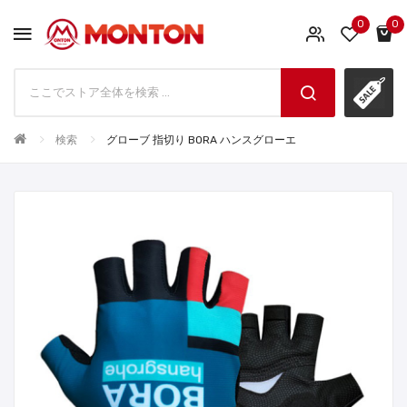
0
0
検索
グローブ 指切り BORA ハンスグローエ