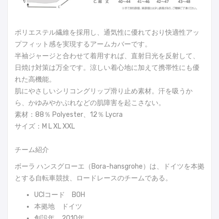
ポリエステル繊維を採用し、通気性に優れており快適性アッ
プフィット感を実現するアームカバーです。
半袖ジャージと合わせて着用すれば、直射日光を反射して、
日焼け対策は万全です。涼しい着心地に加えて携帯性にも優
れた高機能。
肌にやさしいシリコングリップ滑り止め素材。汗を吸うか
ら、かゆみやかぶれなどの肌障害を起こさない。
素材：88％ Polyester、12％ Lycra
サイズ：M L XL XXL
チーム紹介
ボーラ ハンスグローエ（Bora-hansgrohe）は、ドイツを本拠
とする自転車競技、ロードレースのチームである。
UCIコード BOH
本拠地 ドイツ
創設年 2010年