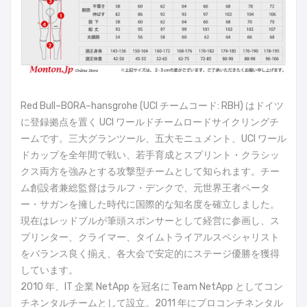
Red Bull–BORA–hansgrohe (UCI チームコード: RBH) はドイツ
に登録拠点を置く UCI ワールドチームロードサイクリングチ
ームです。三大グランツール、五大モニュメント、UCI ワール
ドカップを全年間で戦い、若手育成とスプリント・クラシッ
クス両方を強みとする攻撃型チームとして知られます。チー
ム創設者兼総監督はラルフ・デンクで、元世界王者ペータ
ー・サガンを擁した時代に国際的な知名度を確立しました。
現在はレッドブルが筆頭スポンサーとして経営に参画し、ス
プリンター、クライマー、タイムトライアルスペシャリスト
をバランス良く揃え、各大会で安定的にステージ優勝を獲得
しています。
2010 年、IT 企業 NetApp を冠名に Team NetApp としてコン
チネンタルチームとして設立。2011 年にプロコンチネンタル