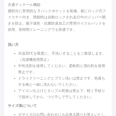
共通ディテール機能
腰部分に実用的な 3 バックポケットを装備。裾にロック式フ
ァスナー付き、閉鎖時は自動ロックされ走行中のジッパー開
きを防止。吸汗速乾・抗菌防臭加工の専用サイクルパッドを
採用、長時間トレーニングでも快適です。
洗い方
水温30℃を限度に、手洗いすることをご推奨します。
（洗濯機使用禁止）
中性洗剤を使用してください。柔軟剤と漂白剤を使用
禁止です。
ドライクリーニングとブラシ洗いは禁止です、色落ち
する物と一緒に洗わないでください。
アイロン仕上げとタンブル乾燥は禁止で、軽く手絞り
で脱水してから、つり干しで干してください。
サイズ表について
※サイズのお問い合わせにも出来る限りお答えいたし