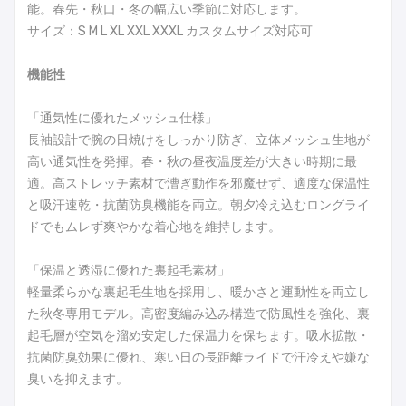
能。春先・秋口・冬の幅広い季節に対応します。
サイズ：S M L XL XXL XXXL カスタムサイズ対応可
機能性
「通気性に優れたメッシュ仕様」
長袖設計で腕の日焼けをしっかり防ぎ、立体メッシュ生地が
高い通気性を発揮。春・秋の昼夜温度差が大きい時期に最
適。高ストレッチ素材で漕ぎ動作を邪魔せず、適度な保温性
と吸汗速乾・抗菌防臭機能を両立。朝夕冷え込むロングライ
ドでもムレず爽やかな着心地を維持します。
「保温と透湿に優れた裏起毛素材」
軽量柔らかな裏起毛生地を採用し、暖かさと運動性を両立し
た秋冬専用モデル。高密度編み込み構造で防風性を強化、裏
起毛層が空気を溜め安定した保温力を保ちます。吸水拡散・
抗菌防臭効果に優れ、寒い日の長距離ライドで汗冷えや嫌な
臭いを抑えます。