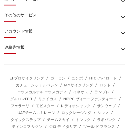
その他のサービス
アカウント情報
連絡先情報
EFプロサイクリング
/
ガーミン
/
ユンボ
/
HTC-ハイロード
/
カチューシャ アルペシン
/
IAMサイクリング
/
ロット
/
エウスカルテル エウスカディ
/
イネオス
/
ランプレ
/
グルパマFDJ
/
リクイガス
/
NIPPO ヴィーニファンティーニ
/
フェラーリ
/
モビスター
/
レディオシャック
/
サンウェブ
/
UAEチームエミレーツ
/
ロックレーシング
/
シマノ
/
クイックステップ
/
チームスカイ
/
トレック
/
ラボバンク
/
ティンコフ サクソ
/
ジロ デ イタリア
/
ツール ド フランス
/