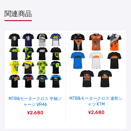
関連商品
MTB&モータークロス 速乾シ
MTB&モータークロス 半袖ジ
ャツ KTM
ャージ VR46
¥2,680
¥2,680