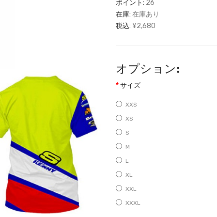
ポイント:
26
在庫:
在庫あり
税込:
¥2,680
オプション:
サイズ
XXS
XS
S
M
L
XL
XXL
XXXL