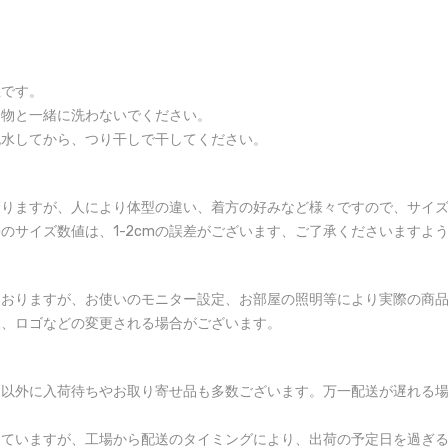
止です。
る物と一緒に洗わないでください。
脱水してから、つり干しで干してください。
おりますが、人により体型の違い、着方の好みなど様々ですので、サイ
のサイズ数値は、1-2cmの誤差がございます、ご了承くださいますよ
ておりますが、お使いのモニター設定、お部屋の照明等により実際の商
様、ロゴなどの変更される場合がございます。
品以外に入荷待ちやお取り寄せ品も多数ございます。万一配送が遅れる
していますが、工場から配送のタイミングにより、出荷の予定日を過ぎ