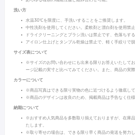
洗い方
水温30℃を限度に、手洗いすることをご推奨します。
中性洗剤を使用してください。柔軟剤と漂白剤を使用禁
ドライクリーニングとブラシ洗いは禁止です、色落ちす
アイロン仕上げとタンブル乾燥は禁止で、軽く手絞りで
サイズ表について
※サイズのお問い合わせにも出来る限りお答えいたして
ージ記載の実寸と比べてみてください。また、商品の実際
カラーについて
※商品写真はできる限り実物の色に近づけるよう徹底し
※商品のデザインは改良のため、掲載商品は予告なく仕
納期について
※おすすめ人気商品を多数取り揃えておりますが、在庫
たします。
※取り寄せの場合は、できる限り早く商品の発送を努力