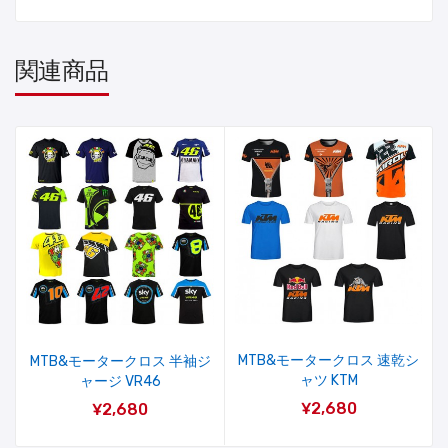
関連商品
MTB&モータークロス 速乾シ
MTB&モータークロス 半袖ジ
ャツ KTM
ャージ VR46
¥2,680
¥2,680