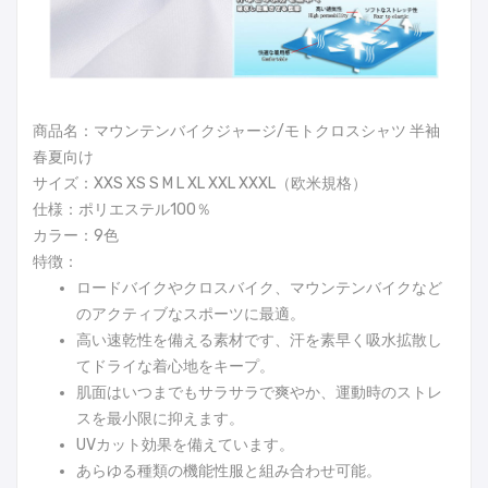
商品名：マウンテンバイクジャージ/モトクロスシャツ 半袖
春夏向け
サイズ：XXS XS S M L XL XXL XXXL（欧米規格）
仕様：ポリエステル100％
カラー：9色
特徴：
ロードバイクやクロスバイク、マウンテンバイクなど
のアクティブなスポーツに最適。
高い速乾性を備える素材です、汗を素早く吸水拡散し
てドライな着心地をキープ。
肌面はいつまでもサラサラで爽やか、運動時のストレ
スを最小限に抑えます。
UVカット効果を備えています。
あらゆる種類の機能性服と組み合わせ可能。