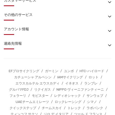
カスタマーサービス
その他のサービス
アカウント情報
連絡先情報
EFプロサイクリング
/
ガーミン
/
ユンボ
/
HTC-ハイロード
/
カチューシャ アルペシン
/
IAMサイクリング
/
ロット
/
エウスカルテル エウスカディ
/
イネオス
/
ランプレ
/
グルパマFDJ
/
リクイガス
/
NIPPO ヴィーニファンティーニ
/
フェラーリ
/
モビスター
/
レディオシャック
/
サンウェブ
/
UAEチームエミレーツ
/
ロックレーシング
/
シマノ
/
クイックステップ
/
チームスカイ
/
トレック
/
ラボバンク
/
ティンコフ サクソ
/
ジロ デ イタリア
/
ツール ド フランス
/