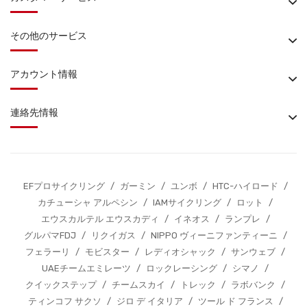
その他のサービス
アカウント情報
連絡先情報
EFプロサイクリング
/
ガーミン
/
ユンボ
/
HTC-ハイロード
/
カチューシャ アルペシン
/
IAMサイクリング
/
ロット
/
エウスカルテル エウスカディ
/
イネオス
/
ランプレ
/
グルパマFDJ
/
リクイガス
/
NIPPO ヴィーニファンティーニ
/
フェラーリ
/
モビスター
/
レディオシャック
/
サンウェブ
/
UAEチームエミレーツ
/
ロックレーシング
/
シマノ
/
クイックステップ
/
チームスカイ
/
トレック
/
ラボバンク
/
ティンコフ サクソ
/
ジロ デ イタリア
/
ツール ド フランス
/