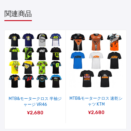
関連商品
MTB&モータークロス 速乾シ
MTB&モータークロス 半袖ジ
ャツ KTM
ャージ VR46
¥2,680
¥2,680