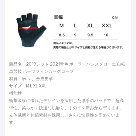
商品名：2019レッド 2021青色 ボーラ・ハンスグローエ 自転
車競技 ハーフフィンガーグローブ
材質：lycra、合成皮革
サイズ：M L XL XXL
機能性：
衝撃吸収に優れたデザインを採用した厚手のパッドで、超高
弾性、柔らかく快適な肌触り、手の平を痛みから守ります。
立体裁断と伸縮素材を採用し、さらに快適性を高めていま
す。