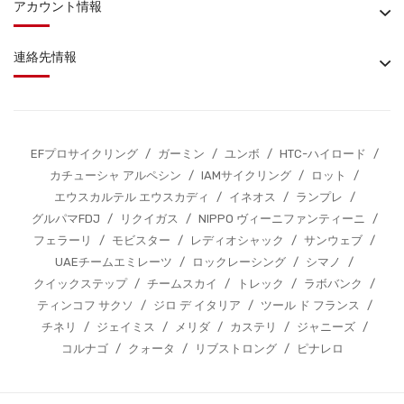
アカウント情報
連絡先情報
EFプロサイクリング
/
ガーミン
/
ユンボ
/
HTC-ハイロード
/
カチューシャ アルペシン
/
IAMサイクリング
/
ロット
/
エウスカルテル エウスカディ
/
イネオス
/
ランプレ
/
グルパマFDJ
/
リクイガス
/
NIPPO ヴィーニファンティーニ
/
フェラーリ
/
モビスター
/
レディオシャック
/
サンウェブ
/
UAEチームエミレーツ
/
ロックレーシング
/
シマノ
/
クイックステップ
/
チームスカイ
/
トレック
/
ラボバンク
/
ティンコフ サクソ
/
ジロ デ イタリア
/
ツール ド フランス
/
チネリ
/
ジェイミス
/
メリダ
/
カステリ
/
ジャニーズ
/
コルナゴ
/
クォータ
/
リブストロング
/
ピナレロ