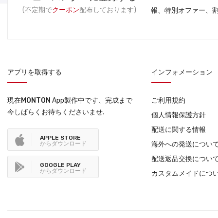
(不定期で
クーポン
配布しております)
報、特別オファー、
アプリを取得する
インフォメーション
現在
MONTON
App製作中です、完成まで
ご利用規約
今しばらくお待ちくださいませ.
個人情報保護方針
配送に関する情報
APPLE STORE
からダウンロード
海外への発送につい
配送返品交換につい
GOOGLE PLAY
からダウンロード
カスタムメイドにつ