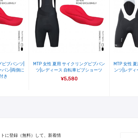
グビブパンツ|
MTP 女性 夏用 サイクリングビブパン
MTP 女性 
ーパン|両側に
ツ|レディース 自転車ビブショーツ
ンツ|レディ
付き
¥5,580
ストに登録（無料）して、新着情