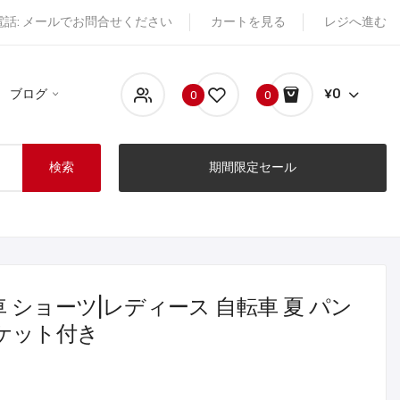
電話: メールでお問合せください
カートを見る
レジへ進む
ブログ
¥0
0
0
検索
期間限定セール
車 ショーツ|レディース 自転車 夏 パン
ケット付き