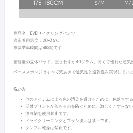
商品名：EVDサイクリングパンツ
適応着用温度：20-36℃
推奨乗車時間は8時間です
超軽量の立体パッド、重さわずか40グラム、薄くて優れた通気
ベーススポンジはすべて穴あきで通気性と速乾性を実現してい
洗い方
他のアイテムによる色の汚染を避けるために、色落ちす
反射プリントが落ちるのを防ぐために、激しくこすらな
漂白剤を使用禁止です。
ドライクリーニングとブラシ洗いは禁止です。
タンブル乾燥は禁止です。