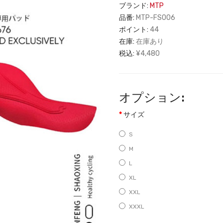
ブランド:
MTP
品番:
MTP-FS006
ポイント:
44
在庫:
在庫あり
税込:
¥4,480
オプション:
サイズ
S
M
L
XL
XXL
XXXL