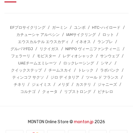
EFプロサイクリング
/
ガーミン
/
ユンボ
/
HTC-ハイロード
/
カチューシャ アルペシン
/
IAMサイクリング
/
ロット
/
エウスカルテル エウスカディ
/
イネオス
/
ランプレ
/
グルパマFDJ
/
リクイガス
/
NIPPO ヴィーニファンティーニ
/
フェラーリ
/
モビスター
/
レディオシャック
/
サンウェブ
/
UAEチームエミレーツ
/
ロックレーシング
/
シマノ
/
クイックステップ
/
チームスカイ
/
トレック
/
ラボバンク
/
ティンコフ サクソ
/
ジロ デ イタリア
/
ツール ド フランス
/
チネリ
/
ジェイミス
/
メリダ
/
カステリ
/
ジャニーズ
/
コルナゴ
/
クォータ
/
リブストロング
/
ピナレロ
MONTON Online Store ©
monton.jp
2026