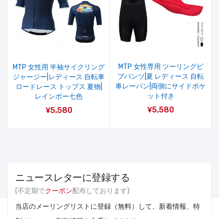
MTP 女性専用 ツーリングビ
MTP 女性用 半袖サイクリング
ブパンツ|夏 レディース 自転
ジャージー|レディース 自転車
車レーパン|両側にサイドポケ
ロードレース トップス 夏物|
ット付き
レインボー七色
¥5,580
¥5,580
ニュースレターに登録する
(不定期で
クーポン
配布しております)
当店のメーリングリストに登録（無料）して、新着情報、特