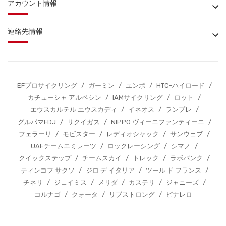
アカウント情報
連絡先情報
EFプロサイクリング
/
ガーミン
/
ユンボ
/
HTC-ハイロード
/
カチューシャ アルペシン
/
IAMサイクリング
/
ロット
/
エウスカルテル エウスカディ
/
イネオス
/
ランプレ
/
グルパマFDJ
/
リクイガス
/
NIPPO ヴィーニファンティーニ
/
フェラーリ
/
モビスター
/
レディオシャック
/
サンウェブ
/
UAEチームエミレーツ
/
ロックレーシング
/
シマノ
/
クイックステップ
/
チームスカイ
/
トレック
/
ラボバンク
/
ティンコフ サクソ
/
ジロ デ イタリア
/
ツール ド フランス
/
チネリ
/
ジェイミス
/
メリダ
/
カステリ
/
ジャニーズ
/
コルナゴ
/
クォータ
/
リブストロング
/
ピナレロ