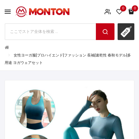
0
0
女性ヨーガ服|プロハイエンド|ファッション 長袖|速乾性 春秋モデル|多
用途 ヨガウェアセット