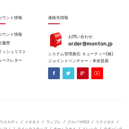
カウント情報
連絡先情報
カウント情報
お問い合わせ:
文履歴
order@monton.jp
イッシュリスト
システム管理責任: キューティー(株)
ュースレター
ジョイントベンチャー：本奈貿易
エウスカディ
/
イネオス
/
ランプレ
/
グルパマFDJ
/
リクイガス
/
シマノ
/
クイックステップ
/
チームスカイ
/
トレック
/
ラボバンク