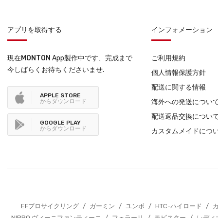
アプリを取得する
インフォメーション
現在
MONTON
App製作中です、完成まで
ご利用規約
今しばらくお待ちくださいませ.
個人情報保護方針
配送に関する情報
APPLE STORE
からダウンロード
海外への発送につい
配送返品交換につい
GOOGLE PLAY
からダウンロード
カスタムメイドにつ
EFプロサイクリング
/
ガーミン
/
ユンボ
/
HTC-ハイロード
/
NIPPO ヴィーニファンティーニ
/
フェラーリ
/
モビスター
/
レディ