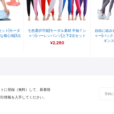
セット|モーダ
七色選択可能|モーダル素材 半袖Ｔシ
自由に組み
な着心地|3点
ャツ|ハーレンパンツ|上下2点セット
ャー|バッ
ギンス
¥2,280
ストに登録（無料）して、新着情
割引情報を入手してください。