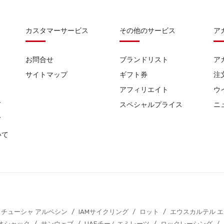
カスタマーサービス
その他のサービス
ア
お問合せ
ブランドリスト
ア
サイトマップ
ギフト券
注
アフィリエイト
ウ
て
スペシャルプライス
ニ
て
いて
カチューシャ アルペシン
/
IAMサイクリング
/
ロット
/
エウスカルテル 
オシャック
/
サンウェブ
/
UAEチームエミレーツ
/
ロックレーシング
/