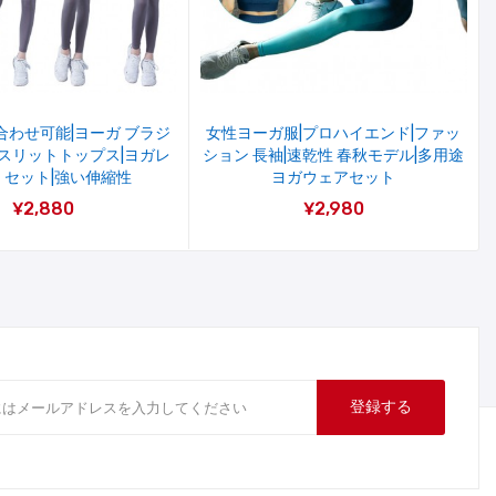
合わせ可能|ヨーガ ブラジ
女性ヨーガ服|プロハイエンド|ファッ
クスリットトップス|ヨガレ
ション 長袖|速乾性 春秋モデル|多用途
 セット|強い伸縮性
ヨガウェアセット
¥2,880
¥2,980
登録する