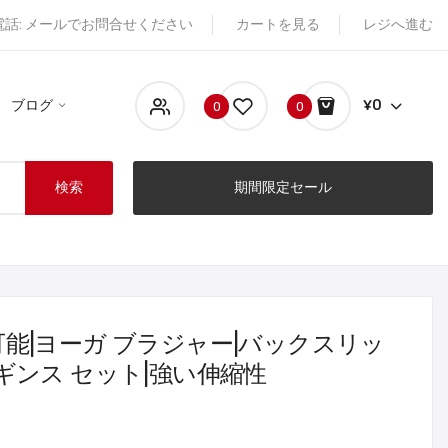
電話: メールでお問合せください
カートを見る
レジへ進む
ブログ
¥0
0
0
検索
期間限定セール
能|ヨーガ ブラジャー|バックスリッ
ギンス セット|強い伸縮性