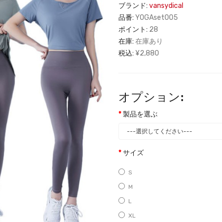
ブランド:
vansydical
品番:
YOGAset005
ポイント:
28
在庫:
在庫あり
税込:
¥2,880
オプション:
製品を選ぶ
サイズ
S
M
L
XL