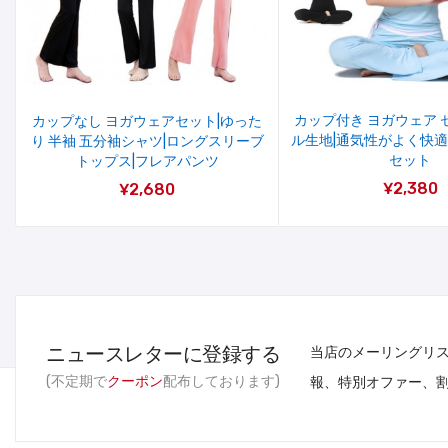
カップ付き ヨガウェア 
カップなし ヨガウェアセット|ゆった
ル生地|通気性がよく快適
り 半袖 五分袖シャツ|ロングスリーブ
セット
トップス|フレアパンツ
¥2,380
¥2,680
ニュースレターに登録する
当店のメーリングリ
(不定期で
クーポン
配布しております)
報、特別オファー、