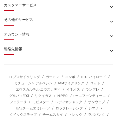
カスタマーサービス
その他のサービス
アカウント情報
連絡先情報
EFプロサイクリング
/
ガーミン
/
ユンボ
/
HTC-ハイロード
/
カチューシャ アルペシン
/
IAMサイクリング
/
ロット
/
エウスカルテル エウスカディ
/
イネオス
/
ランプレ
/
グルパマFDJ
/
リクイガス
/
NIPPO ヴィーニファンティーニ
/
フェラーリ
/
モビスター
/
レディオシャック
/
サンウェブ
/
UAEチームエミレーツ
/
ロックレーシング
/
シマノ
/
クイックステップ
/
チームスカイ
/
トレック
/
ラボバンク
/