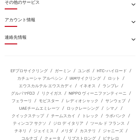
その他のサービス
アカウント情報
連絡先情報
EFプロサイクリング
/
ガーミン
/
ユンボ
/
HTC-ハイロード
/
カチューシャ アルペシン
/
IAMサイクリング
/
ロット
/
エウスカルテル エウスカディ
/
イネオス
/
ランプレ
/
グルパマFDJ
/
リクイガス
/
NIPPO ヴィーニファンティーニ
/
フェラーリ
/
モビスター
/
レディオシャック
/
サンウェブ
/
UAEチームエミレーツ
/
ロックレーシング
/
シマノ
/
クイックステップ
/
チームスカイ
/
トレック
/
ラボバンク
/
ティンコフ サクソ
/
ジロ デ イタリア
/
ツール ド フランス
/
チネリ
/
ジェイミス
/
メリダ
/
カステリ
/
ジャニーズ
/
コルナゴ
/
クォータ
/
リブストロング
/
ピナレロ