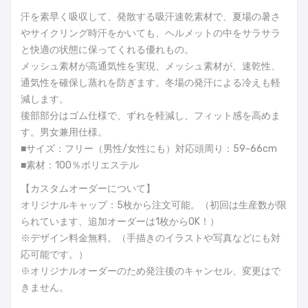
汗を素早く吸収して、発散する吸汗速乾素材で、夏場の暑さ
やサイクリング時汗をかいても、ヘルメットの中をサラサラ
と快適の状態に保ってくれる優れもの。
メッシュ素材が高通気性を実現、メッシュ素材が、速乾性、
通気性を確保し蒸れを防ぎます。冬場の発汗による冷えも軽
減します。
後部部分はゴム仕様で、ずれを軽減し、フィット感を高めま
す。男女兼用仕様。
■サイズ：フリー（男性/女性にも）対応頭周り：59-66cm
■素材：100％ポリエステル
【カスタムオーダーについて】
オリジナルキャップ：5枚から注文可能。（初回は生産数が限
られています、追加オーダーは1枚からOK！）
※デザイン料金無料。（手描きのイラストや写真などにも対
応可能です。）
※オリジナルオーダーのため発注後のキャンセル、変更はで
きません。