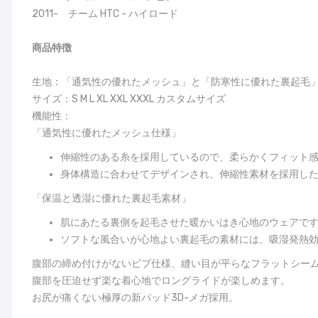
2011- チーム HTC - ハイロード
商品特徴
生地：「通気性の優れたメッシュ」と「防寒性に優れた裏起毛」
サイズ：S M L XL XXL XXXL カスタムサイズ
機能性：
「通気性に優れたメッシュ仕様」
伸縮性のある糸を採用しているので、柔らかくフィット
身体構造に合わせてデザインされ、伸縮性素材を採用し
「保温と透湿に優れた裏起毛素材」
肌にあたる裏側を起毛させた暖かいはき心地のウェアで
ソフトな風合いが心地よい裏起毛の素材には、吸湿発熱
腹部の締め付けがないビブ仕様、縫い目が平らなフラットシー
腹部を圧迫せず楽な着心地でロングライドが楽しめます。
お尻が痛くない極厚の新パッド3D-メガ採用。