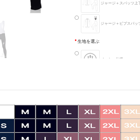
ジャージ＋スパッツ上下セッ
ジャージ＋ビブスパッツ上下
生地を選ぶ
メッシュ仕様
裏地起毛
年式
1番
2番
3番
サイズ