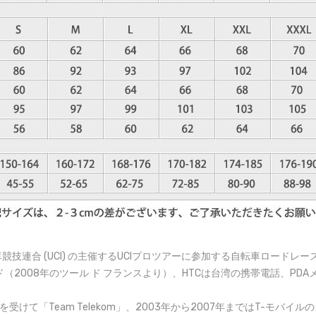
d) は、国際自転車競技連合 (UCI) の主催するUCIプロツアーに参加する自
008年のツール ド フランスより）、HTCは台湾の携帯電話、PDAメ
けて「Team Telekom」、2003年から2007年まではT-モバイルの