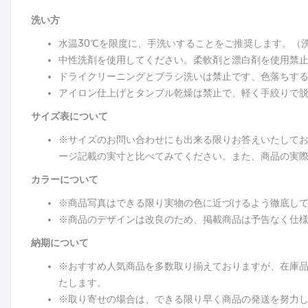
洗い方
水温30℃を限度に、手洗いすることをご推奨します。（
中性洗剤を使用してください。柔軟剤と漂白剤を使用禁
ドライクリーニングとブラシ洗いは禁止です、色落ちす
アイロン仕上げとタンブル乾燥は禁止で、軽く手絞りで
サイズ表について
※サイズのお問い合わせにも出来る限りお答えいたして
ージ記載の実寸と比べてみてください。また、商品の実際
カラーについて
※商品写真はできる限り実物の色に近づけるよう徹底し
※商品のデザインは改良のため、掲載商品は予告なく仕
納期について
※おすすめ人気商品を多数取り揃えておりますが、在庫
たします。
※取り寄せの場合は、できる限り早く商品の発送を努力