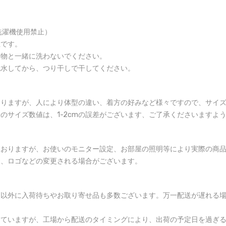
洗濯機使用禁止）
止です。
る物と一緒に洗わないでください。
脱水してから、つり干しで干してください。
おりますが、人により体型の違い、着方の好みなど様々ですので、サイ
のサイズ数値は、1-2cmの誤差がございます、ご了承くださいますよ
ておりますが、お使いのモニター設定、お部屋の照明等により実際の商
様、ロゴなどの変更される場合がございます。
品以外に入荷待ちやお取り寄せ品も多数ございます。万一配送が遅れる
していますが、工場から配送のタイミングにより、出荷の予定日を過ぎ