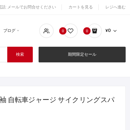
電話: メールでお問合せください
カートを見る
レジへ進む
ブログ
¥0
0
0
検索
期間限定セール
長袖 自転車ジャージ サイクリングスパ