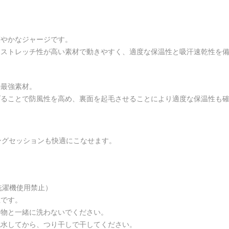
爽やかなジャージです。
。ストレッチ性が高い素材で動きやすく、適度な保温性と吸汗速乾性を
の最強素材。
げることで防風性を高め、裏面を起毛させることにより適度な保温性も
ングセッションも快適にこなせます。
洗濯機使用禁止）
止です。
る物と一緒に洗わないでください。
脱水してから、つり干しで干してください。