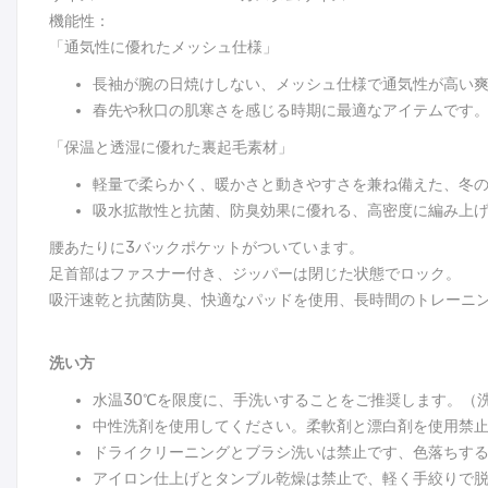
機能性：
「通気性に優れたメッシュ仕様」
長袖が腕の日焼けしない、メッシュ仕様で通気性が高い
春先や秋口の肌寒さを感じる時期に最適なアイテムです
「保温と透湿に優れた裏起毛素材」
軽量で柔らかく、暖かさと動きやすさを兼ね備えた、冬
吸水拡散性と抗菌、防臭効果に優れる、高密度に編み上
腰あたりに3バックポケットがついています。
足首部はファスナー付き、ジッパーは閉じた状態でロック。
吸汗速乾と抗菌防臭、快適なパッドを使用、長時間のトレーニ
洗い方
水温30℃を限度に、手洗いすることをご推奨します。（
中性洗剤を使用してください。柔軟剤と漂白剤を使用禁
ドライクリーニングとブラシ洗いは禁止です、色落ちす
アイロン仕上げとタンブル乾燥は禁止で、軽く手絞りで