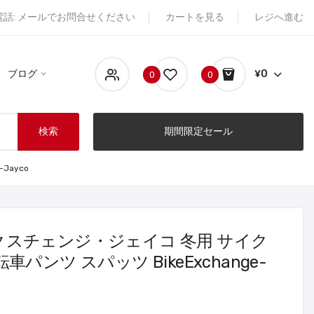
電話: メールでお問合せください
カートを見る
レジへ進む
ブログ
¥0
0
0
検索
期間限定セール
Jayco
スチェンジ・ジェイコ 冬用 サイク
パンツ スパッツ BikeExchange-