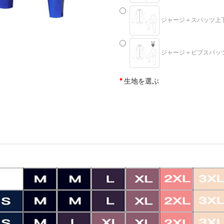
ジャージ＋スパッツ上下セッ
ジャージ＋ビブスパッツ上下
生地を選ぶ
メッシュ仕様
裏地起毛
サイズ
S
M
L