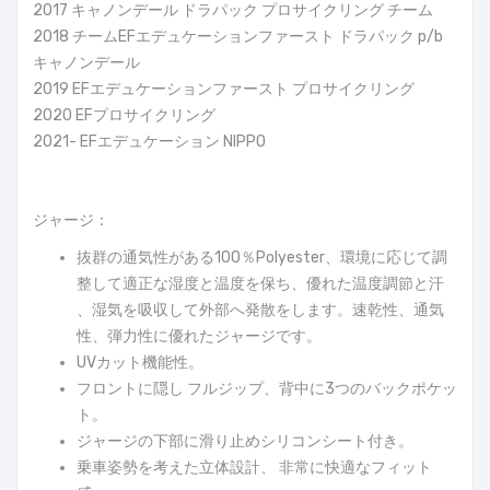
2017 キャノンデール ドラパック プロサイクリング チーム
2018 チームEFエデュケーションファースト ドラパック p/b
キャノンデール
2019 EFエデュケーションファースト プロサイクリング
2020 EFプロサイクリング
2021- EFエデュケーション NIPPO
ジャージ：
抜群の通気性がある100％Polyester、環境に応じて調
整して適正な湿度と温度を保ち、優れた温度調節と汗
、湿気を吸収して外部へ発散をします。速乾性、通気
性、弾力性に優れたジャージです。
UVカット機能性。
フロントに隠し フルジップ、背中に3つのバックポケッ
ト。
ジャージの下部に滑り止めシリコンシート付き。
乗車姿勢を考えた立体設計、 非常に快適なフィット