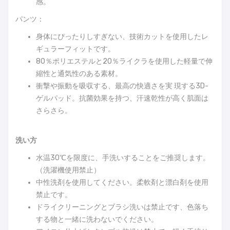
感。
パンツ：
身体にぴったりしすぎない、技術カットを使用したレ
ギュラーフィットです。
80％ポリエステルと20％ライクラを使用した軽量で伸
縮性と通気性のある素材。
衝撃や振動を吸収する、最高の快適さを実 現する3D-
ゲルパッド。抗菌効果を持つ、汗速乾性が高く肌面は
さらさら。
洗い方
水温30℃を限度に、手洗いすることをご推奨します。
（洗濯機使用禁止）
中性洗剤を使用してください。柔軟剤と漂白剤を使用
禁止です。
ドライクリーニングとブラシ洗いは禁止です、色落ち
する物と一緒に洗わないでください。