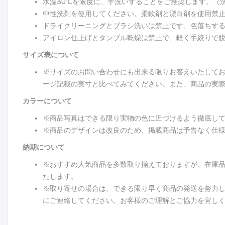
水温30℃を限度に、手洗いすることをご推奨します。（
中性洗剤を使用してください。柔軟剤と漂白剤を使用禁
ドライクリーニングとブラシ洗いは禁止です、色落ちす
アイロン仕上げとタンブル乾燥は禁止で、軽く手絞りで
サイズ表について
※サイズのお問い合わせにも出来る限りお答えいたして
ージ記載の実寸と比べてみてください。また、商品の実際
カラーについて
※商品写真はできる限り実物の色に近づけるよう徹底し
※商品のデザインは改良のため、掲載商品は予告なく仕
納期について
※おすすめ人気商品を多数取り揃えておりますが、在庫
たします。
※取り寄せの場合は、できる限り早く商品の発送を努力
にご連絡してください。お客様のご理解とご協力を宜し