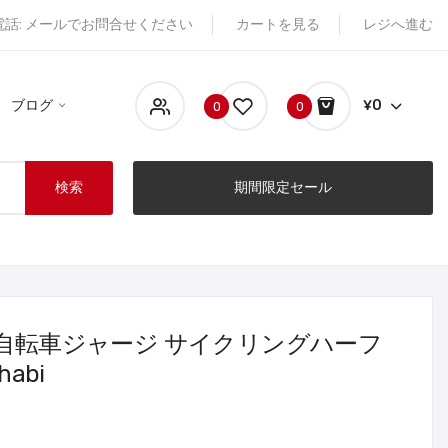
電話: メールでお問合せください
カートを見る
レジへ進む
ブログ
¥0
0
0
検索
期間限定セール
半袖自転車ジャージ サイクリングハーフ
habi