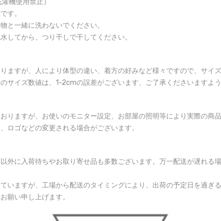
洗濯機使用禁止）
止です。
る物と一緒に洗わないでください。
脱水してから、つり干しで干してください。
おりますが、人により体型の違い、着方の好みなど様々ですので、サイ
のサイズ数値は、1-2cmの誤差がございます、ご了承くださいますよ
ておりますが、お使いのモニター設定、お部屋の照明等により実際の商
様、ロゴなどの変更される場合がございます。
品以外に入荷待ちやお取り寄せ品も多数ございます。万一配送が遅れる
していますが、工場から配送のタイミングにより、出荷の予定日を過ぎ
くお願い申し上げます。