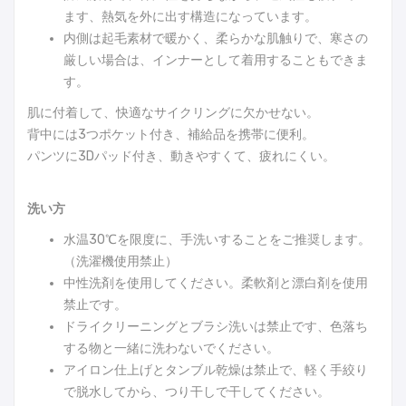
ます、熱気を外に出す構造になっています。
内側は起毛素材で暖かく、柔らかな肌触りで、寒さの
厳しい場合は、インナーとして着用することもできま
す。
肌に付着して、快適なサイクリングに欠かせない。
背中には3つポケット付き、補給品を携帯に便利。
パンツに3Dパッド付き、動きやすくて、疲れにくい。
洗い方
水温30℃を限度に、手洗いすることをご推奨します。
（洗濯機使用禁止）
中性洗剤を使用してください。柔軟剤と漂白剤を使用
禁止です。
ドライクリーニングとブラシ洗いは禁止です、色落ち
する物と一緒に洗わないでください。
アイロン仕上げとタンブル乾燥は禁止で、軽く手絞り
で脱水してから、つり干しで干してください。