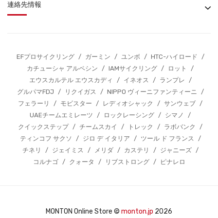
連絡先情報
EFプロサイクリング
/
ガーミン
/
ユンボ
/
HTC-ハイロード
/
カチューシャ アルペシン
/
IAMサイクリング
/
ロット
/
エウスカルテル エウスカディ
/
イネオス
/
ランプレ
/
グルパマFDJ
/
リクイガス
/
NIPPO ヴィーニファンティーニ
/
フェラーリ
/
モビスター
/
レディオシャック
/
サンウェブ
/
UAEチームエミレーツ
/
ロックレーシング
/
シマノ
/
クイックステップ
/
チームスカイ
/
トレック
/
ラボバンク
/
ティンコフ サクソ
/
ジロ デ イタリア
/
ツール ド フランス
/
チネリ
/
ジェイミス
/
メリダ
/
カステリ
/
ジャニーズ
/
コルナゴ
/
クォータ
/
リブストロング
/
ピナレロ
MONTON Online Store ©
monton.jp
2026