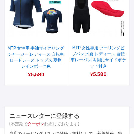
MTP 女性専用 ツーリングビ
MTP 女性用 半袖サイクリング
ブパンツ|夏 レディース 自転
ジャージー|レディース 自転車
車レーパン|両側にサイドポケ
ロードレース トップス 夏物|
ット付き
レインボー七色
¥5,580
¥5,580
ニュースレターに登録する
(不定期で
クーポン
配布しております)
当店のメーリングリストに登録（無料）して、新着情報、特