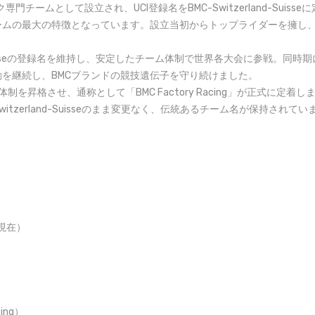
ムとして設立され、UCI登録名をBMC-Switzerland-Suisseに定
ムの最大の特徴となっています。設立当初からトップライダーを擁し、
nd-Suisseの登録名を維持し、安定したチーム体制で世界各大会に参戦。
を継続し、BMCブランドの競技遺伝子を守り続けました。
制を昇格させ、通称として「BMC Factory Racing」が正式に
tzerland-Suisseのまま変更なく、伝統あるチーム名が保持されてい
現在）
cing）