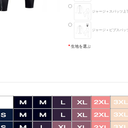
ジャージ＋スパッツ上下セッ
ジャージ＋ビブスパッツ上下
生地を選ぶ
メッシュ仕様
裏地起毛
サイズ
S
M
L