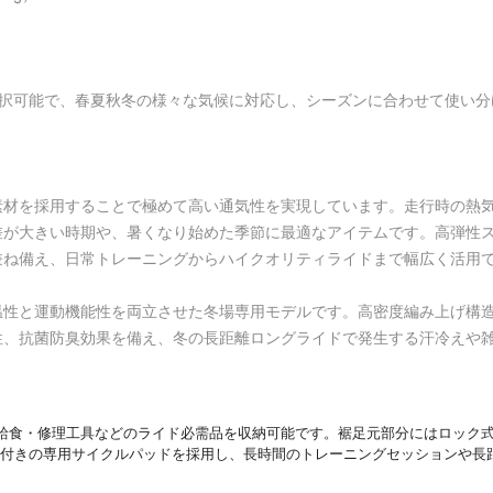
選択可能で、春夏秋冬の様々な気候に対応し、シーズンに合わせて使い分
材を採用することで極めて高い通気性を実現しています。走行時の熱気
差が大きい時期や、暑くなり始めた季節に最適なアイテムです。高弾性
兼ね備え、日常トレーニングからハイクオリティライドまで幅広く活用
温性と運動機能性を両立させた冬場専用モデルです。高密度編み上げ構
性、抗菌防臭効果を備え、冬の長距離ロングライドで発生する汗冷えや
給食・修理工具などのライド必需品を収納可能です。裾足元部分にはロック
付きの専用サイクルパッドを採用し、長時間のトレーニングセッションや長