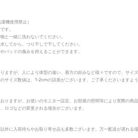
洗濯機使用禁止）
止です。
る物と一緒に洗わないでください。
脱水してから、つり干しで干してください。
地やパッドの傷みを抑えることができます。
おりますが、人により体型の違い、着方の好みなど様々ですので、サイ
のサイズ数値は、1-2cmの誤差がございます、ご了承くださいますよ
ておりますが、お使いのモニター設定、お部屋の照明等により実際の商
様、ロゴなどの変更される場合がございます。
品以外に入荷待ちやお取り寄せ品も多数ございます。万一配送が遅れる