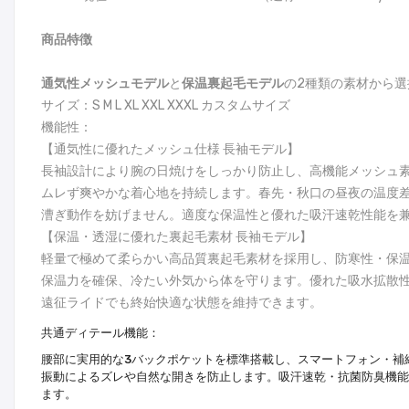
商品特徴
通気性メッシュモデル
と
保温裏起毛モデル
の2種類の素材から
サイズ：S M L XL XXL XXXL カスタムサイズ
機能性：
【通気性に優れたメッシュ仕様 長袖モデル】
長袖設計により腕の日焼けをしっかり防止し、高機能メッシュ素
ムレず爽やかな着心地を持続します。春先・秋口の昼夜の温度
漕ぎ動作を妨げません。適度な保温性と優れた吸汗速乾性能を
【保温・透湿に優れた裏起毛素材 長袖モデル】
軽量で極めて柔らかい高品質裏起毛素材を採用し、防寒性・保
保温力を確保、冷たい外気から体を守ります。優れた吸水拡散
遠征ライドでも終始快適な状態を維持できます。
共通ディテール機能：
腰部に実用的な3バックポケットを標準搭載し、スマートフォン・補
振動によるズレや自然な開きを防止します。吸汗速乾・抗菌防臭機能
ます。