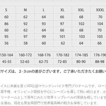
ry Racing）は、スイスに本拠を置くUCI公認マウンテンバイク専門プロチ
手権、オリンピック競技を中心にシーズンを通して戦い続けます。かつて存在
トリーチームとして長年にわたり世界トップレベルの実績を残していま
名を連ね、現在も男女両部門で世界最高峰の戦力を保有しています。