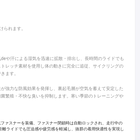
けられます。
deや汗による湿気を迅速に拡散・排出し、長時間のライドでも
ストレッチ素材を使用し体の動きに完全に追従、サイクリングの
できます。
造が強力な防風効果を発揮し、裏起毛層が空気を蓄えて安定した
雑菌繁殖・不快な臭いを抑制します。寒い季節のトレーニングや
式ファスナーを装備、ファスナー閉鎖時は自動ロックされ、走行中の
距離ライドでも圧迫感や疲労感を軽減し、抜群の着用快適性を実現し