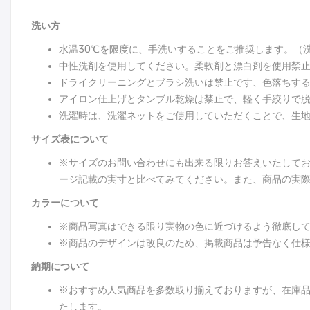
洗い方
水温30℃を限度に、手洗いすることをご推奨します。（
中性洗剤を使用してください。柔軟剤と漂白剤を使用禁
ドライクリーニングとブラシ洗いは禁止です、色落ちす
アイロン仕上げとタンブル乾燥は禁止で、軽く手絞りで
洗濯時は、洗濯ネットをご使用していただくことで、生
サイズ表について
※サイズのお問い合わせにも出来る限りお答えいたして
ージ記載の実寸と比べてみてください。また、商品の実際
カラーについて
※商品写真はできる限り実物の色に近づけるよう徹底し
※商品のデザインは改良のため、掲載商品は予告なく仕
納期について
※おすすめ人気商品を多数取り揃えておりますが、在庫
たします。