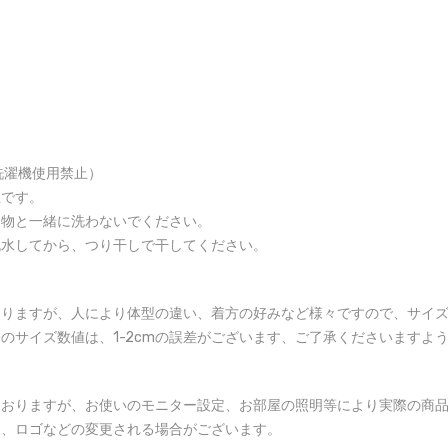
洗濯機使用禁止）
止です。
る物と一緒に洗わないでください。
脱水してから、つり干しで干してください。
おりますが、人により体型の違い、着方の好みなど様々ですので、サイ
のサイズ数値は、1-2cmの誤差がございます、ご了承くださいますよ
ておりますが、お使いのモニター設定、お部屋の照明等により実際の商
様、ロゴなどの変更される場合がございます。