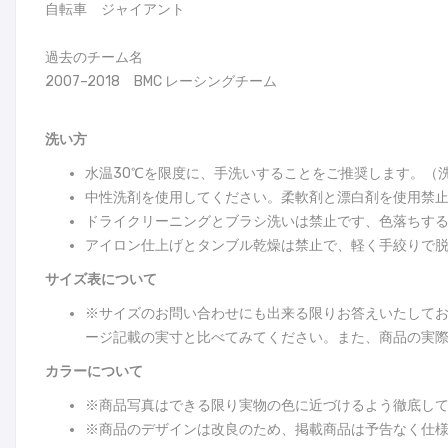
自転車 ジャイアント
過去のチーム名
2007–2018 BMC レーシングチーム
洗い方
水温30℃を限度に、手洗いすることをご推奨します。（
中性洗剤を使用してください。柔軟剤と漂白剤を使用禁
ドライクリーニングとブラシ洗いは禁止です、色落ちす
アイロン仕上げとタンブル乾燥は禁止で、軽く手絞りで
サイズ表について
※サイズのお問い合わせにも出来る限りお答えいたして
ージ記載の実寸と比べてみてください。また、商品の実際
カラーについて
※商品写真はできる限り実物の色に近づけるよう徹底し
※商品のデザインは改良のため、掲載商品は予告なく仕