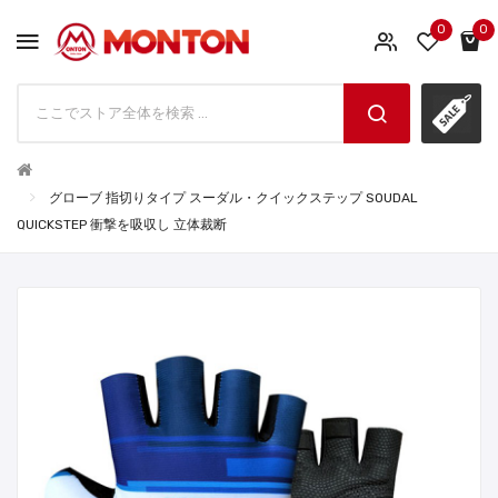
0
0
グローブ 指切りタイプ スーダル・クイックステップ SOUDAL
QUICKSTEP 衝撃を吸収し 立体裁断