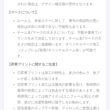
された場合は、デザイン確定後の受付となります。
【マークについて】
ルール上、本体カラーに対して、番号の視認性が悪い
場合は試合に出場できない可能性もあります。
チーム名/マークの大きさについては、字数や書体でバ
ランスをみて決定しております。チーム名/マークの大
きさの指定はご遠慮願います。オリジナルマーク加工
（エンブレム/校章/オリジナルチーム名）が可能で
す。
【昇華プリントに関するご注意】
①昇華プリントは加工の特性上、多少の色ムラ、色ブ
レが起こる場合があります。
②昇華プリント加工は太陽光の影響を受け、長時間の
着用や頻度によっては色あせする場合があります。使
用環境によっては他アイテム(ユニフォーム等)との併
用、並びに洗濯乾燥時に陰干しをお勧めします。
③洗濯後のタンブラー乾燥、アイロンのご使用は避け