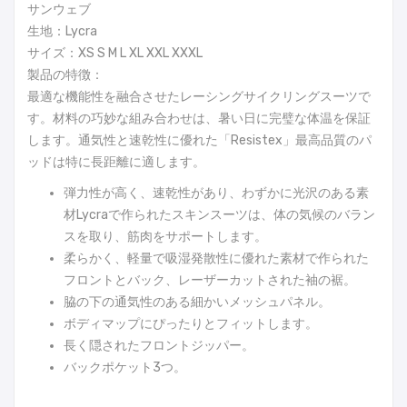
サンウェブ
生地：Lycra
サイズ：XS S M L XL XXL XXXL
製品の特徴：
最適な機能性を融合させたレーシングサイクリングスーツで
す。材料の巧妙な組み合わせは、暑い日に完璧な体温を保証
します。通気性と速乾性に優れた「Resistex」最高品質のパ
ッドは特に長距離に適します。
弾力性が高く、速乾性があり、わずかに光沢のある素
材Lycraで作られたスキンスーツは、体の気候のバラン
スを取り、筋肉をサポートします。
柔らかく、軽量で吸湿発散性に優れた素材で作られた
フロントとバック、レーザーカットされた袖の裾。
脇の下の通気性のある細かいメッシュパネル。
ボディマップにぴったりとフィットします。
長く隠されたフロントジッパー。
バックポケット3つ。