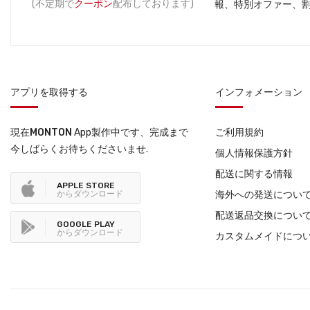
(不定期で
クーポン
配布しております)
報、特別オファー、
アプリを取得する
インフォメーション
現在
MONTON
App製作中です、完成まで
ご利用規約
今しばらくお待ちくださいませ.
個人情報保護方針
配送に関する情報
APPLE STORE
からダウンロード
海外への発送につい
配送返品交換につい
GOOGLE PLAY
からダウンロード
カスタムメイドにつ