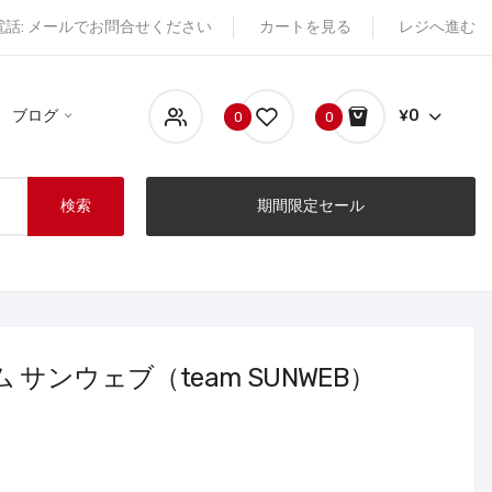
電話: メールでお問合せください
カートを見る
レジへ進む
ブログ
¥0
0
0
検索
期間限定セール
サンウェブ（team SUNWEB）