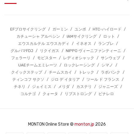
EFプロサイクリング
/
ガーミン
/
ユンボ
/
HTC-ハイロード
/
カチューシャ アルペシン
/
IAMサイクリング
/
ロット
/
エウスカルテル エウスカディ
/
イネオス
/
ランプレ
/
グルパマFDJ
/
リクイガス
/
NIPPO ヴィーニファンティーニ
/
フェラーリ
/
モビスター
/
レディオシャック
/
サンウェブ
/
UAEチームエミレーツ
/
ロックレーシング
/
シマノ
/
クイックステップ
/
チームスカイ
/
トレック
/
ラボバンク
/
ティンコフ サクソ
/
ジロ デ イタリア
/
ツール ド フランス
/
チネリ
/
ジェイミス
/
メリダ
/
カステリ
/
ジャニーズ
/
コルナゴ
/
クォータ
/
リブストロング
/
ピナレロ
MONTON Online Store ©
monton.jp
2026