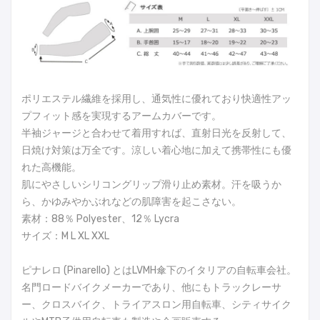
ポリエステル繊維を採用し、通気性に優れており快適性アッ
プフィット感を実現するアームカバーです。
半袖ジャージと合わせて着用すれば、直射日光を反射して、
日焼け対策は万全です。涼しい着心地に加えて携帯性にも優
れた高機能。
肌にやさしいシリコングリップ滑り止め素材。汗を吸うか
ら、かゆみやかぶれなどの肌障害を起こさない。
素材：88％ Polyester、12％ Lycra
サイズ：M L XL XXL
ピナレロ (Pinarello) とはLVMH傘下のイタリアの自転車会社。
名門ロードバイクメーカーであり、他にもトラックレーサ
ー、クロスバイク、トライアスロン用自転車、シティサイク