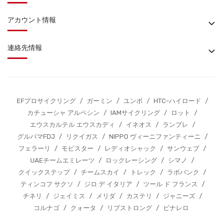
アカウント情報
連絡先情報
EFプロサイクリング
/
ガーミン
/
ユンボ
/
HTC-ハイロード
/
カチューシャ アルペシン
/
IAMサイクリング
/
ロット
/
エウスカルテル エウスカディ
/
イネオス
/
ランプレ
/
グルパマFDJ
/
リクイガス
/
NIPPO ヴィーニファンティーニ
/
フェラーリ
/
モビスター
/
レディオシャック
/
サンウェブ
/
UAEチームエミレーツ
/
ロックレーシング
/
シマノ
/
クイックステップ
/
チームスカイ
/
トレック
/
ラボバンク
/
ティンコフ サクソ
/
ジロ デ イタリア
/
ツール ド フランス
/
チネリ
/
ジェイミス
/
メリダ
/
カステリ
/
ジャニーズ
/
コルナゴ
/
クォータ
/
リブストロング
/
ピナレロ