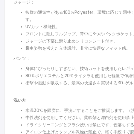
ジャージ：
抜群の通気性がある100％Polyester、環境に応
す。
UVカット機能性。
フロントに隠しフルジップ、背中に3つのバックポケット
ジャージの下部に滑り止めシリコンシート付き。
乗車姿勢を考えた立体設計、非常に快適なフィット感。
パンツ：
身体にぴったりしすぎない、技術カットを使用したレギ
80％ポリエステルと20％ライクラを使用した軽量で伸
衝撃や振動を吸収する、最高の快適さを実現する3D-ゲ
洗い方
水温30℃を限度に、手洗いすることをご推奨します。（
中性洗剤を使用してください。柔軟剤と漂白剤を使用禁
ドライクリーニングとブラシ洗いは禁止です、色落ちす
アイロン仕上げとタンブル乾燥は禁止で、軽く手絞りで