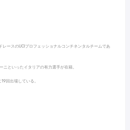
、自転車ロードレースのUCIプロフェッショナルコンチネンタルチームであ
ポーニといったイタリアの有力選手が在籍。
に19回出場している。