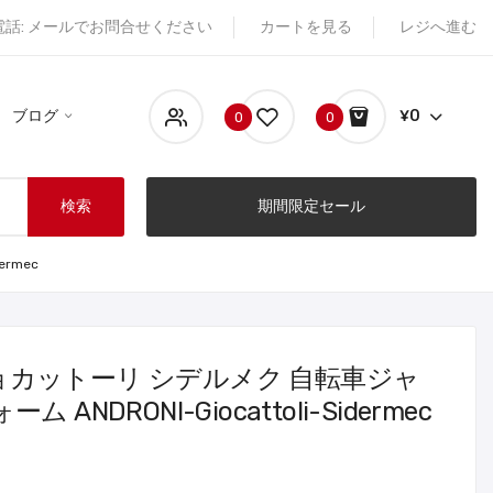
電話: メールでお問合せください
カートを見る
レジへ進む
ブログ
¥0
0
0
検索
期間限定セール
rmec
カットーリ シデルメク 自転車ジャ
ANDRONI-Giocattoli-Sidermec