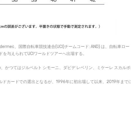
toli-Sidermec、国際自転車競技連合(UCI)チームコード: AND) は
ドを与えられてUCIワールドツアーへ出場する。
、かつてはジルベルト シモーニ、ダビデ レベリン、ミケーレ スカル
ドカードでの選出となるが、1996年に初出場して以来、2019年まで