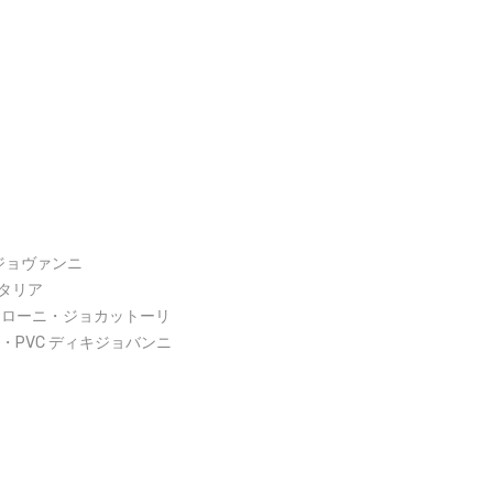
キジョヴァンニ
イタリア
アンドローニ・ジョカットーリ
ィ・PVC ディキジョバンニ