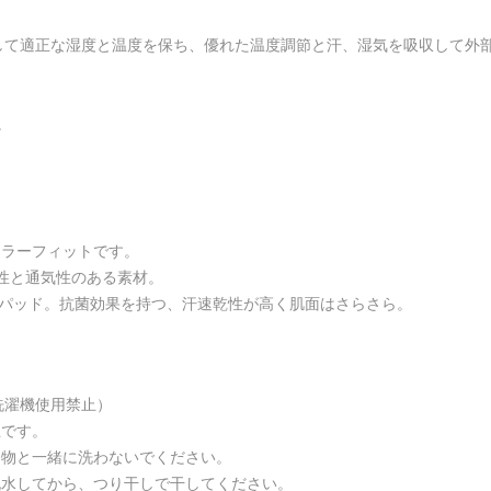
じて調整して適正な湿度と温度を保ち、優れた温度調節と汗、湿気を吸収し
。
ュラーフィットです。
縮性と通気性のある素材。
ルパッド。抗菌効果を持つ、汗速乾性が高く肌面はさらさら。
洗濯機使用禁止）
止です。
る物と一緒に洗わないでください。
脱水してから、つり干しで干してください。